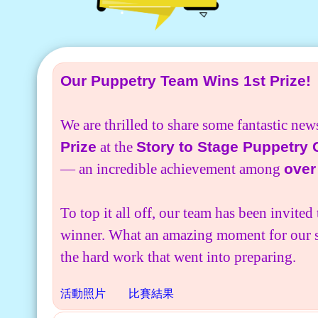
Our Puppetry Team Wins 1st Prize!
We are thrilled to share some fantastic n
Prize
at the
Story to Stage Puppetry 
— an incredible achievement among
over
To top it all off, our team has been invited 
winner. What an amazing moment for our stu
the hard work that went into preparing.
活動照片
比賽結果