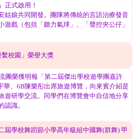
』正式啟用！
安姑娘共同開發。團隊將傳統的言語治療發音
動小遊戲（包括「聽力氣球」、「聲控夾公仔」
「樂繫校園」榮譽大獎
交流團榮獲明報「第二屆傑出學校遊學團嘉許
胡宇華、6B陳樂彤出席旅遊博覽，向來賓介紹是
旅遊研學交流。同學們在博覽會中自信地分享
的認識。
屆學校舞蹈節小學高年級組中國舞(群舞) 甲