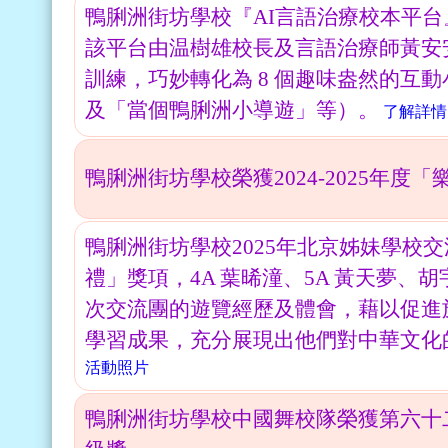
鴨脷洲街坊學校『AI言語治療校本平台
該平台由温樹雄校長及言語治療師黃安
訓練，巧妙轉化為 8 個趣味盎然的互
及「當個鴨脷洲小導遊」等）。
了解詳情
鴨脷洲街坊學校榮獲2024-2025年度
鴨脷洲街坊學校2025年北京姊妹學校
禮」獎項，4A 葉晞潼、5A 黃天夢、
次交流團的遊覽經歷及體會，藉以促進
學習成果，充分展現出他們對中華文化
活動照片
鴨脷洲街坊學校中國舞校隊榮獲第六十二