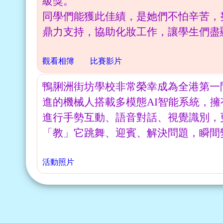
級獎。
同學們能獲此佳績，是她們不怕辛苦，
鼎力支持，協助化妝工作，讓學生們盡
觀看相簿
比賽影片
鴨脷洲街坊學校非常榮幸成為全港第一間小學
進的機械人搭載多模態AI智能系統，
進行手勢互動、語音對話、視覺識別，更
「教」它跳舞、迎賓、解決問題，瞬間
活動照片