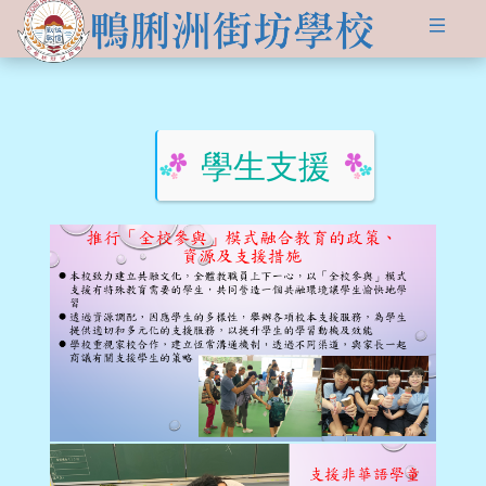
關於
學生發展
學校簡介
資訊及活動
品德培育
學習資源
學生支援
傳媒報導
校長的話
Information for
non-Chinese parents
學生支援
入學申請
交流活動
行政架構
學校支援摘要
聯絡我們
小一適應
活動相集
學校成員
School Support Summary
潛能發展
升中資訊
學校設施
支援非華語同學的措施
獲獎成就
校曆表
學校計劃及報告
升中派位
學生成就
校車路線
校歌
領袖培訓
學生投稿
教師成就
校服樣式
刊物