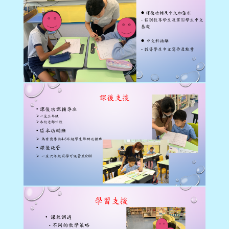
學生佳作
校友成就
入學辦法
家長教師會
升中派位
家長心聲