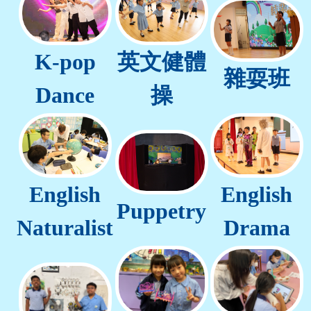
學生佳作
校友成就
入學辦法
家長教師會
升中派位
K-pop
英文健體
家長心聲
雜耍班
Dance
操
English
English
Puppetry
Naturalist
Drama