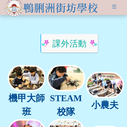
關於
學生發展
學校簡介
資訊及活動
品德培育
學習資源
課外活動
傳媒報導
校長的話
Information for
non-Chinese parents
學生支援
入學申請
交流活動
行政架構
學校支援摘要
聯絡我們
小一適應
活動相集
學校成員
School Support Summary
潛能發展
升中資訊
學校設施
支援非華語同學的措施
獲獎成就
機甲大師
STEAM
校曆表
學校計劃及報告
小農夫
升中派位
學生成就
班
校隊
校車路線
校歌
領袖培訓
學生投稿
教師成就
校服樣式
刊物