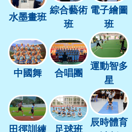
綜合藝術
電子繪圖
水墨畫班
班
班
運動智多
中國舞
合唱團
星
辰時體育
田徑訓練
足球班