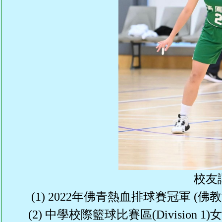
學生佳作
校友成就
入學辦法
家長教師會
升中派位
家長心聲
校友
(1) 2022年佛青熱血排球賽冠軍 
(2) 中學校際籃球比賽區(Division