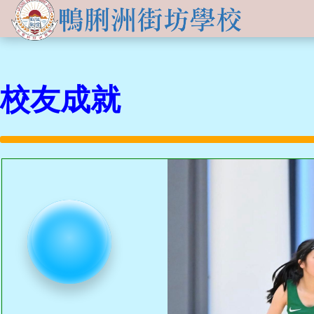
關於
學生發展
學校簡介
資訊及活動
品德培育
校友成就
學習資源
傳媒報導
校長的話
Information for
non-Chinese parents
學生支援
入學申請
交流活動
行政架構
學校支援摘要
聯絡我們
小一適應
活動相集
學校成員
School Support Summary
潛能發展
升中資訊
學校設施
支援非華語同學的措施
獲獎成就
校曆表
學校計劃及報告
升中派位
學生成就
校車路線
校歌
領袖培訓
學生投稿
教師成就
校服樣式
刊物