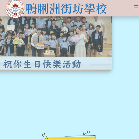
關於
學生發展
學校簡介
資訊及活動
品德培育
學習資源
傳媒報導
校長的話
Information for
non-Chinese parents
學生支援
入學申請
交流活動
行政架構
學校支援摘要
聯絡我們
小一適應
活動相集
學校成員
School Support Summary
潛能發展
升中資訊
學校設施
支援非華語同學的措施
獲獎成就
校曆表
學校計劃及報告
升中派位
學生成就
校車路線
校歌
領袖培訓
學生投稿
教師成就
校服樣式
刊物