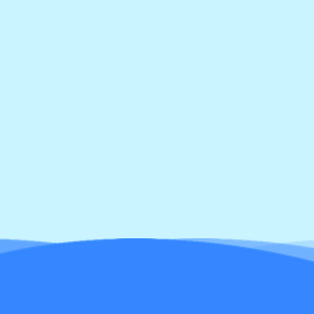
海
洋
公
園
學
習
活
音
活
動
動
更多 More