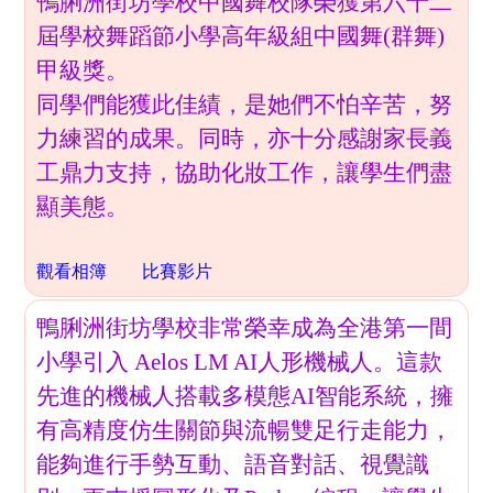
鴨脷洲街坊學校中國舞校隊榮獲第六十二
屆學校舞蹈節小學高年級組中國舞(群舞)
甲級獎。
同學們能獲此佳績，是她們不怕辛苦，努
力練習的成果。同時，亦十分感謝家長義
工鼎力支持，協助化妝工作，讓學生們盡
顯美態。
觀看相簿
比賽影片
鴨脷洲街坊學校非常榮幸成為全港第一間
小學引入 Aelos LM AI人形機械人。這款
先進的機械人搭載多模態AI智能系統，擁
有高精度仿生關節與流暢雙足行走能力，
能夠進行手勢互動、語音對話、視覺識