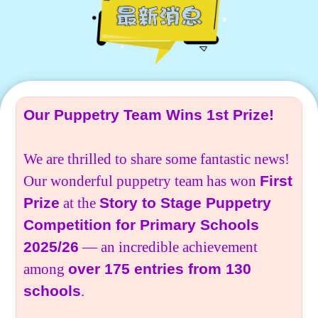
學生佳作
校友成就
入學辦法
家長教師會
升中派位
家長心聲
Our Puppetry Team Wins 1st Prize!
We are thrilled to share some fantastic news!
Our wonderful puppetry team has won
First
Prize
at the
Story to Stage Puppetry
Competition for Primary Schools
2025/26
— an incredible achievement
among
over 175 entries from 130
schools
.