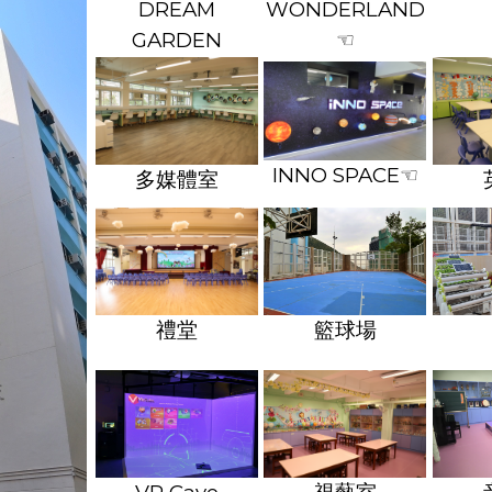
DREAM
WONDERLAND
GARDEN
☜
INNO SPACE
☜
多媒體室
籃球場
禮堂