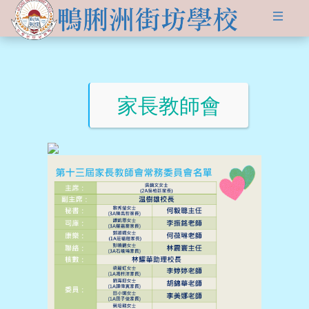
關於
學生發展
學校簡介
資訊及活動
品德培育
學習資源
家長教師會
傳媒報導
校長的話
Information for
non-Chinese parents
學生支援
入學申請
交流活動
行政架構
學校支援摘要
聯絡我們
小一適應
活動相集
學校成員
School Support Summary
潛能發展
升中資訊
學校設施
支援非華語同學的措施
獲獎成就
校曆表
學校計劃及報告
升中派位
學生成就
校車路線
校歌
領袖培訓
學生投稿
教師成就
校服樣式
刊物