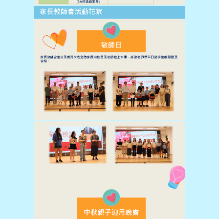
學生佳作
校友成就
入學辦法
家長教師會
升中派位
家長心聲