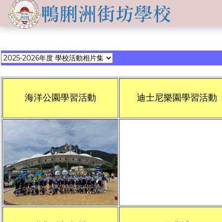
關於
學生發展
學校簡介
資訊及活動
品德培育
學習資源
-->
傳媒報導
校長的話
Information for
non-Chinese parents
學生支援
入學申請
交流活動
行政架構
海洋公園學習活動
迪士尼樂園學習活動
學校支援摘要
聯絡我們
小一適應
活動相集
學校成員
School Support Summary
潛能發展
升中資訊
學校設施
支援非華語同學的措施
獲獎成就
校曆表
學校計劃及報告
升中派位
學生成就
校車路線
校歌
領袖培訓
學生投稿
教師成就
校服樣式
刊物