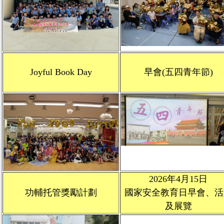
Joyful Book Day
早會(五四青年節)
2026年4月15日
功輔托管獎勵計劃
國家安全教育日早會、活
及展覽