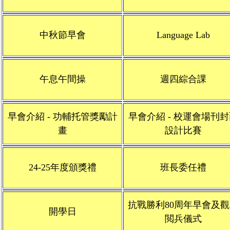
中秋節早會
Language Lab
午息午間操
週四綜合課
早會介紹 - 功輔托管獎勵計
早會介紹 - 校運會場刊
畫
設計比賽
24-25年度頒獎禮
班長委任禮
抗戰勝利80周年早會及觀
開學日
閲兵儀式