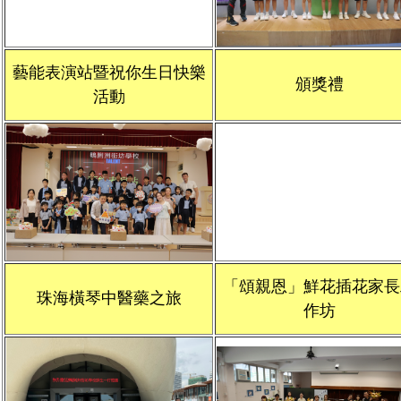
藝能表演站暨祝你生日快樂
頒獎禮
活動
「頌親恩」鮮花插花家長
珠海橫琴中醫藥之旅
作坊