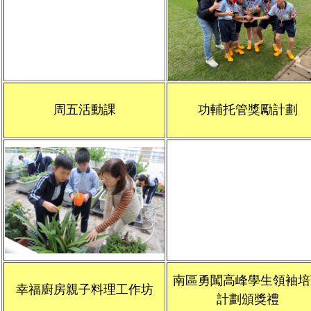
周五活動課
功輔托管獎勵計劃
南區勇闖高峰學生領袖培
幸福廚房親子料理工作坊
計劃頒獎禮