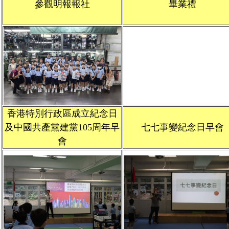
參觀明報報社
畢業禮
學生佳作
校友成就
入學辦法
家長教師會
升中派位
家長心聲
香港特別行政區成立紀念日
及中國共產黨建黨105周年早
七七事變紀念日早會
會