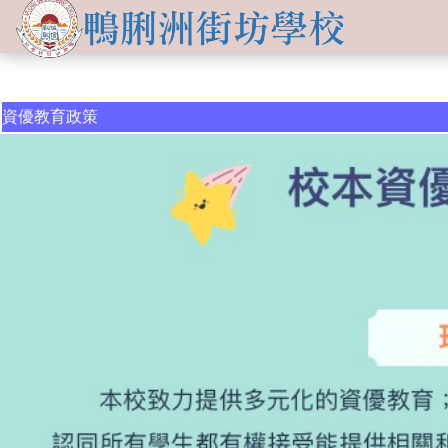
關於
學生發展
學校簡介
資訊及活動
資優教育政策
品德培育
學習資源
傳媒報導
校長的話
Information for
non-Chinese parents
學生支援
入學申請
交流活動
行政架構
學校支援摘要
聯絡我們
小一適應
活動相集
學校成員
School Support Summary
潛能發展
升中資訊
學校設施
支援非華語同學的措施
獲獎成就
校曆表
學校計劃及報告
升中派位
學生成就
校車路線
校歌
領袖培訓
學生投稿
教師成就
校服樣式
刊物