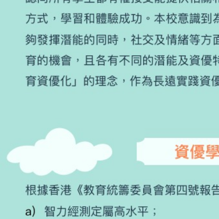
學生佳作
校友成就
入學辦法
家長教師會
升中派位
家長心聲