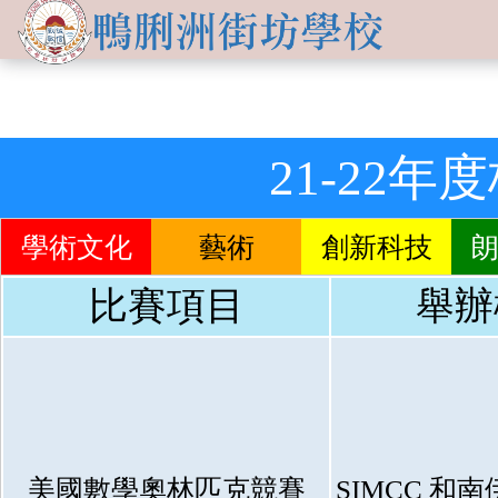
關於
學生發展
學校簡介
資訊及活動
品德培育
學習資源
21-22
傳媒報導
校長的話
Information for
non-Chinese parents
學生支援
入學申請
交流活動
行政架構
學校支援摘要
聯絡我們
學術文化
藝術
創新科技
小一適應
活動相集
學校成員
School Support Summary
比賽項目
舉辦
潛能發展
升中資訊
學校設施
支援非華語同學的措施
獲獎成就
校曆表
學校計劃及報告
升中派位
學生成就
校車路線
校歌
領袖培訓
學生投稿
教師成就
美國數學奧林匹克競賽
SIMCC 和
校服樣式
刊物