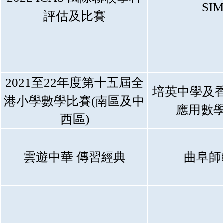
SI
評估及比賽
2021至22年度第十五屆全
培英中學及
港小學數學比賽(南區及中
應用數學
西區)
雲遊中華 傳習經典
曲阜師