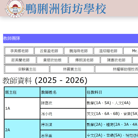
關於
學生發展
學校簡介
資訊及活動
品德培育
教師團隊
學習資源
傳媒報導
校長的話
Information for
non-Chinese parents
學生支援
入學申請
交流活動
行政架構
學校支援摘要
聯絡我們
小一適應
活動相集
學校成員
School Support Summary
潛能發展
升中資訊
學校設施
支援非華語同學的措施
獲獎成就
校曆表
學校計劃及報告
升中派位
學生成就
校車路線
校歌
領袖培訓
學生投稿
教師成就
校服樣式
刊物