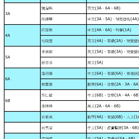
學生佳作
校友成就
入學辦法
家長教師會
升中派位
家長心聲