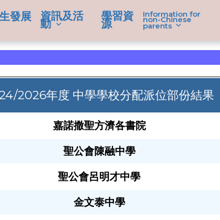
資訊及活
學習資
Information for
生發展
non-Chinese
動
源
parents
024/2026年度 中學學校分配派位部份結果
嘉諾撒聖方濟各書院
聖公會陳融中學
學生成就
聖公會呂明才中學
金文泰中學