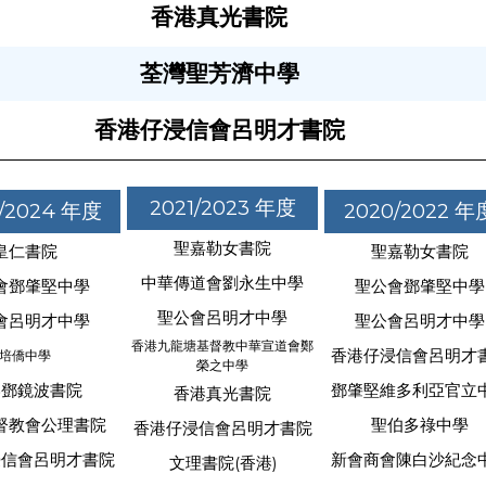
香港真光書院
荃灣聖芳濟中學
香港仔浸信會呂明才書院
2021/2023 年度
/2024 年度
2020/2022 年
聖嘉勒女書院
皇仁書院
聖嘉勒女書院
中華傳道會劉永生中學
會鄧肇堅中學
聖公會鄧肇堅中學
聖公會呂明才中學
會呂明才中學
聖公會呂明才中學
香港九龍塘基督教中華宣道會鄭
香港仔浸信會呂明才
培僑中學
榮之中學
港鄧鏡波書院
鄧肇堅維多利亞官立
香港真光書院
督教會公理書院
聖伯多祿中學
香港仔浸信會呂明才書院
浸信會呂明才書院
新會商會陳白沙紀念
文理書院(香港)