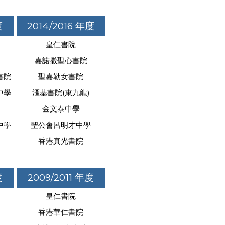
度
2014/2016 年度
皇仁書院
嘉諾撒聖心書院
書院
聖嘉勒女書院
中學
滙基書院(東九龍)
金文泰中學
中學
聖公會呂明才中學
香港真光書院
度
2009/2011 年度
皇仁書院
香港華仁書院