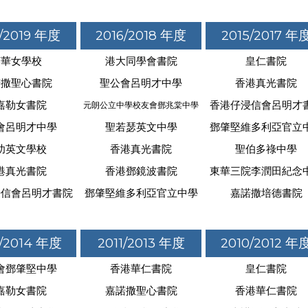
7/2019 年度
2016/2018 年度
2015/2017 年
英華女學校
港大同學會書院
皇仁書院
諾撒聖心書院
聖公會呂明才中學
香港真光書院
嘉勒女書院
香港仔浸信會呂明才
元朗公立中學校友會鄧兆棠中學
會呂明才中學
聖若瑟英文中學
鄧肇堅維多利亞官立
幼英文學校
香港真光書院
聖伯多祿中學
港真光書院
香港鄧鏡波書院
東華三院李潤田紀念
浸信會呂明才書院
鄧肇堅維多利亞官立中學
嘉諾撒培德書院
2/2014 年度
2011/2013 年度
2010/2012 年
會鄧肇堅中學
香港華仁書院
皇仁書院
嘉勒女書院
嘉諾撒聖心書院
香港華仁書院