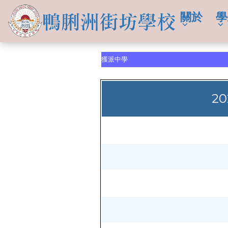
關於
學
獲派中學
2