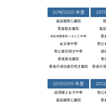
2018/2020 年度
201
嘉諾撒聖心書院
聖嘉勒女書院
嘉
聖
保良局羅傑承(一九八三)中學
金文泰中學
聖公
聖公會呂明才中學
慈
香港真光書院
香
香港仔浸信會呂明才書院
香港仔
2013/2015 年度
201
庇理羅士女子中學
聖公
嘉諾撒聖心書院
聖