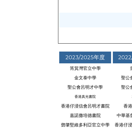
2023/2025年度
2022
筲箕灣官立中學
金文泰中學
聖公
聖公會呂明才中學
聖公
香港真光書院
香港仔浸信會呂明才書院
香
嘉諾撒培德書院
中華基
鄧肇堅維多利亞官立中學
香港仔