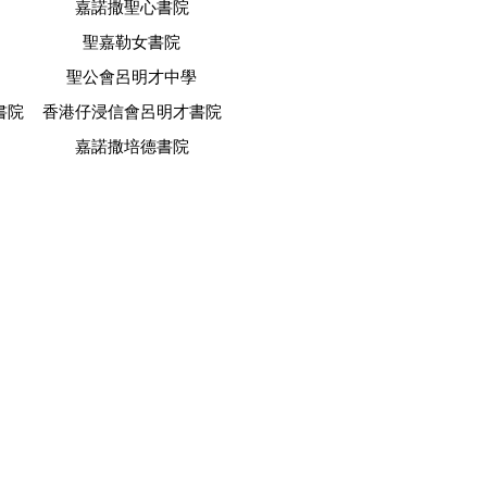
嘉諾撒聖心書院
聖嘉勒女書院
聖公會呂明才中學
書院
香港仔浸信會呂明才書院
嘉諾撒培德書院