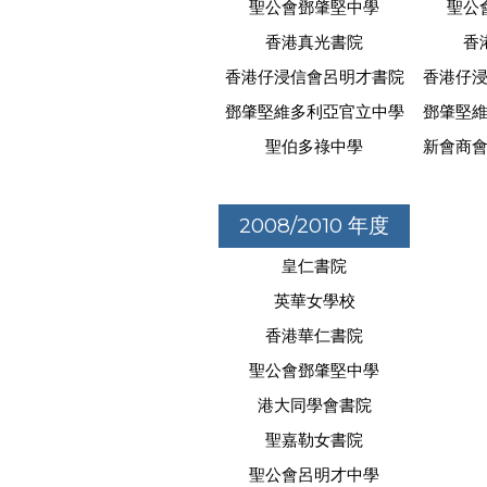
聖公會鄧肇堅中學
聖公
香港真光書院
香
香港仔浸信會呂明才書院
香港仔
鄧肇堅維多利亞官立中學
鄧肇堅
聖伯多祿中學
新會商
2008/2010 年度
皇仁書院
英華女學校
香港華仁書院
聖公會鄧肇堅中學
港大同學會書院
聖嘉勒女書院
聖公會呂明才中學