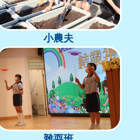
小農夫
雜耍班