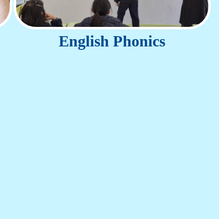
English Phonics
 © 2026 - All Rights Reserved - Aplichau Kaifong Prim
邨利東邨道9號
電話：2871 1669
傳真：2871 1716 電郵