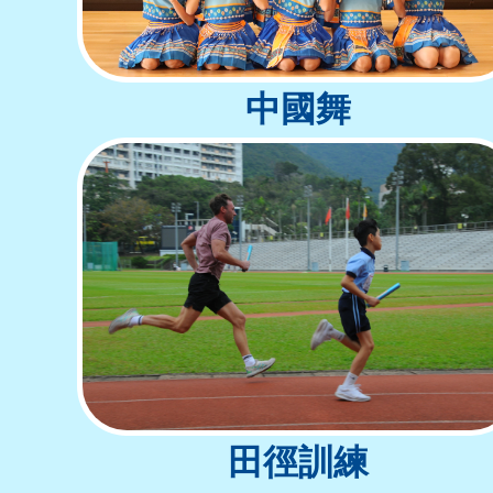
中國舞
田徑訓練