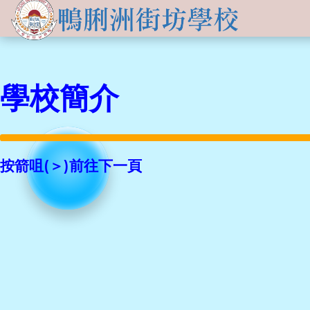
關於
學生發展
學校簡介
資訊及活動
品德培育
學校簡介
學習資源
傳媒報導
校長的話
Information for
non-Chinese parents
學生支援
入學申請
交流活動
行政架構
學校支援摘要
聯絡我們
小一適應
按箭咀(＞)前往下一頁
活動相集
學校成員
School Support Summary
潛能發展
升中資訊
學校設施
支援非華語同學的措施
獲獎成就
校曆表
學校計劃及報告
升中派位
學生成就
校車路線
校歌
領袖培訓
學生投稿
教師成就
校服樣式
刊物