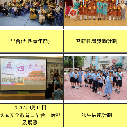
早會(五四青年節)
功輔托管獎勵計劃
2026年4月15日
國家安全教育日早會、活動
師生辰跑計劃
及展覽