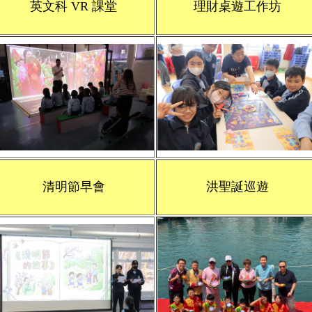
英文科 VR 課堂
理財桌遊工作坊
清明節早會
洪聖誕巡遊