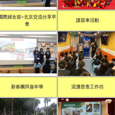
國際婦女節+北京交流分享早
護苗車活動
會
新春團拜嘉年華
泥灘普查工作坊