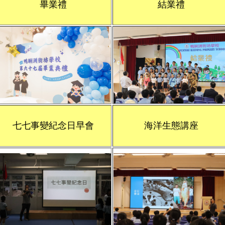
畢業禮
結業禮
七七事變紀念日早會
海洋生態講座