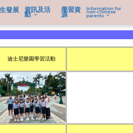
資訊及活
學習資
Information for
生發展
non-Chinese
動
源
parents
迪士尼樂園學習活動
學生成就