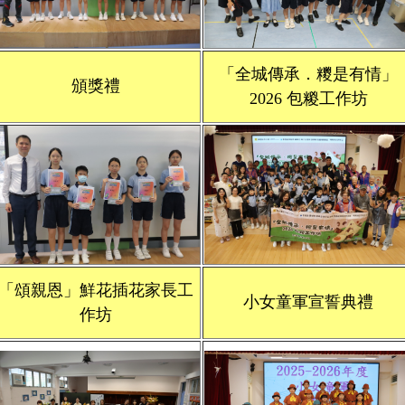
「全城傳承．糭是有情」
頒獎禮
2026 包糉工作坊
「頌親恩」鮮花插花家長工
小女童軍宣誓典禮
作坊