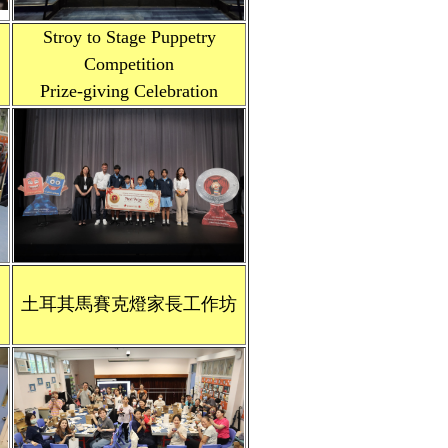
Stroy to Stage Puppetry
Competition
Prize-giving Celebration
土耳其馬賽克燈家長工作坊