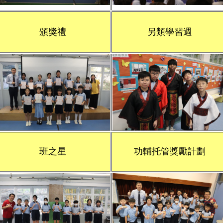
頒獎禮
另類學習週
班之星
功輔托管獎勵計劃