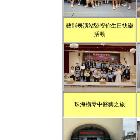
藝能表演站暨祝你生日快樂
活動
珠海橫琴中醫藥之旅