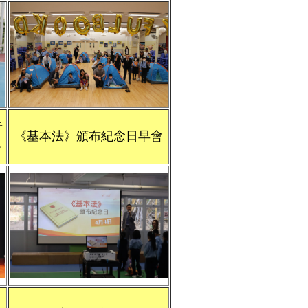
青
《基本法》頒布紀念日早會
6